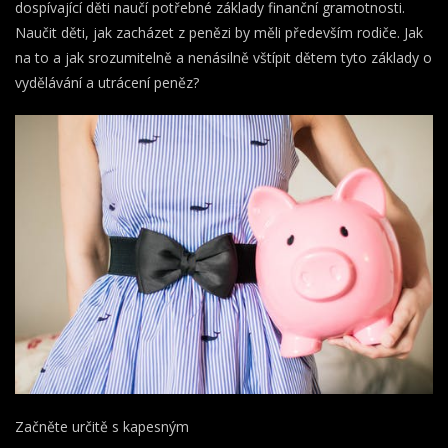
dospívající děti naučí potřebné základy finanční gramotnosti.
Naučit děti, jak zacházet z penězi by měli především rodiče. Jak
na to a jak srozumitelně a nenásilně vštípit dětem tyto základy o
vydělávání a utrácení peněz?
Začněte určitě s kapesným