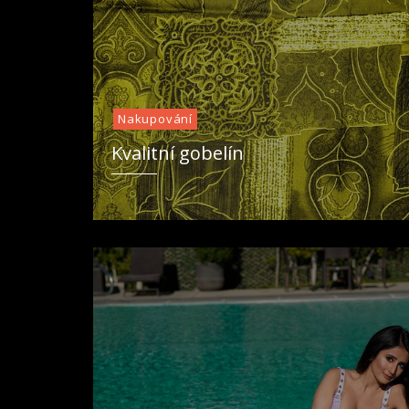
Nakupování
Kvalitní gobelín