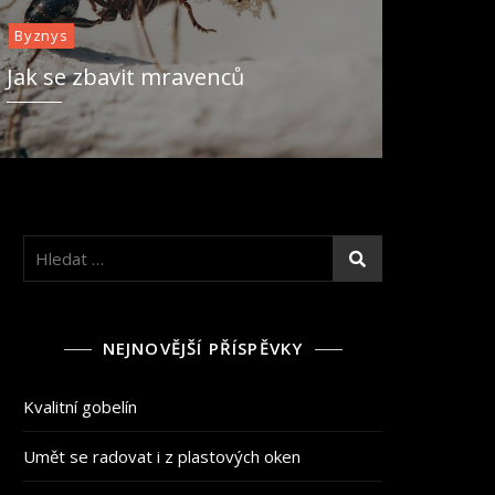
Byznys
Jak se zbavit mravenců
Vyhledávání
NEJNOVĚJŠÍ PŘÍSPĚVKY
Kvalitní gobelín
Umět se radovat i z plastových oken