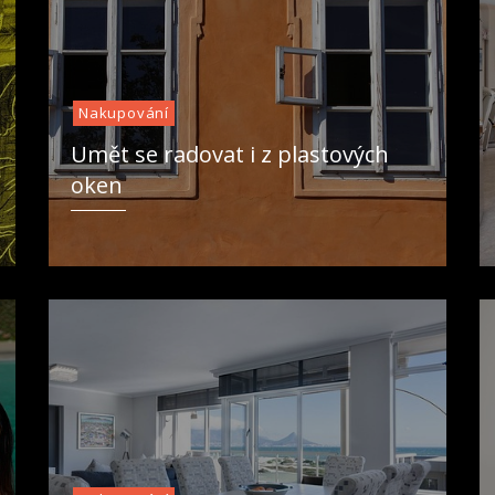
Nakupování
Umět se radovat i z plastových
oken