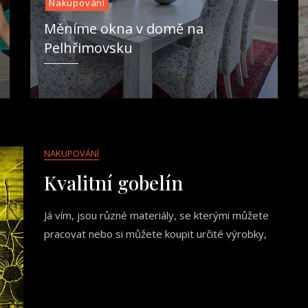
Nakupování
Měníme okna v domě na
Pelhřimovsku
NAKUPOVÁNÍ
Kvalitní gobelín
Já vím, jsou různé materiály, se kterými můžete
pracovat nebo si můžete koupit určité výrobky,