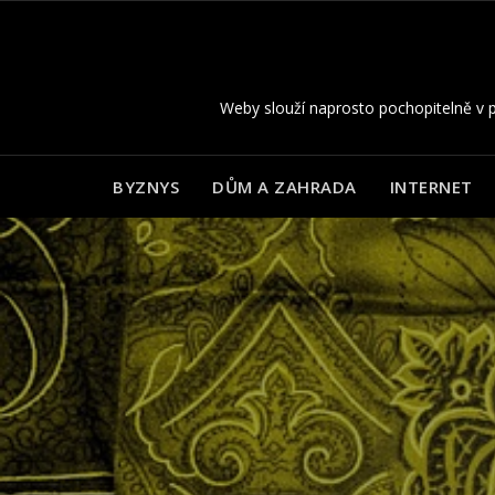
Skip
to
content
Weby slouží naprosto pochopitelně v p
BYZNYS
DŮM A ZAHRADA
INTERNET
Umět 
Mě
O výh
K
J