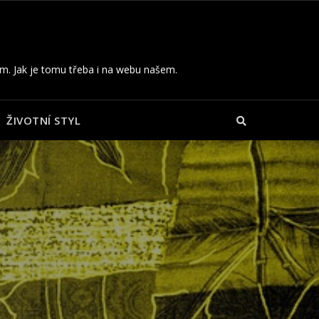
ům. Jak je tomu třeba i na webu našem.
ŽIVOTNÍ STYL
tových
 na
bazénu
v?
ců