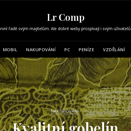
Lr Comp
rvní řadě svým majitelům. Ale dobré weby prospívají i svým uživatel
MOBIL
NAKUPOVÁNÍ
PC
PENÍZE
VZDĚLÁNÍ
NAKUPOVÁNÍ
NAKUPOVÁNÍ
se radovat i z plas
níme okna v domě
DŮM A ZAHRADA
NAKUPOVÁNÍ
NAKUPOVÁNÍ
BYZNYS
odách zahradního 
do nám zařídí domo
ak se zbavit mraven
Kvalitní gobelín