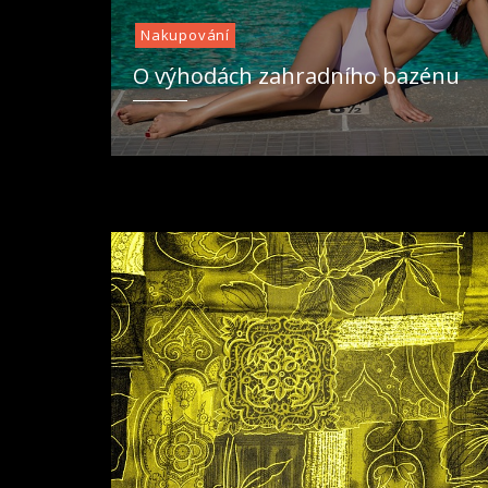
Nakupování
O výhodách zahradního bazénu