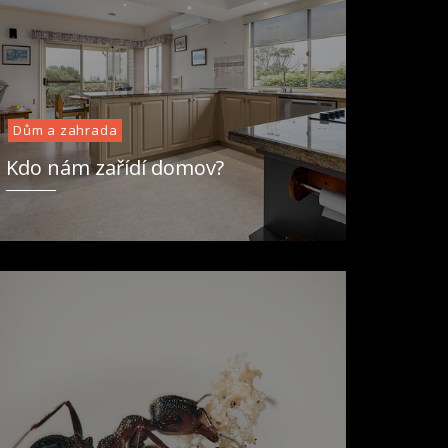
Dům a zahrada
Kdo nám zařídí domov?