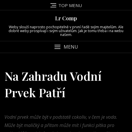
Skip
TOP MENU
to
content
Lr Comp
Weby slouží naprosto pochopitelně v první řadě svým majitelům. Ale
dobré weby prospívají i svým uživatelům. Jak je tomu třeba i na webu
našem.
MENU
Na Zahradu Vodní
Prvek Patří
Vodní prvek může být v podstatě cokoliv, v čem je voda.
Může být maličký a přitom může mít i funkci pítka pro