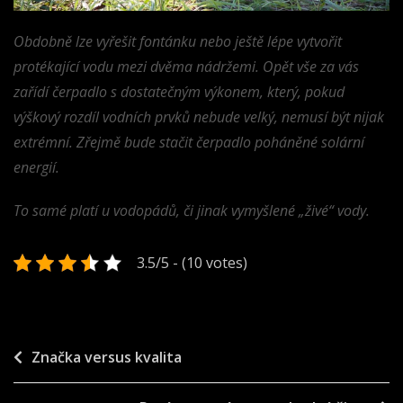
Obdobně lze vyřešit fontánku nebo ještě lépe vytvořit
protékající vodu mezi dvěma nádržemi. Opět vše za vás
zařídí čerpadlo s dostatečným výkonem, který, pokud
výškový rozdíl vodních prvků nebude velký, nemusí být nijak
extrémní. Zřejmě bude stačit čerpadlo poháněné solární
energií.
To samé platí u vodopádů, či jinak vymyšlené „živé“ vody.
3.5/5 - (10 votes)
Navigace
Značka versus kvalita
pro