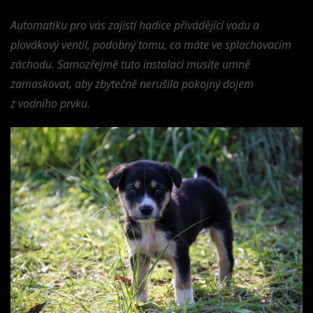
Automatiku pro vás zajistí hadice přivádějící vodu a
plovákový ventil, podobný tomu, co máte ve splachovacím
záchodu. Samozřejmě tuto instalaci musíte umně
zamaskovat, aby zbytečně nerušila pokojný dojem
z vodního prvku.