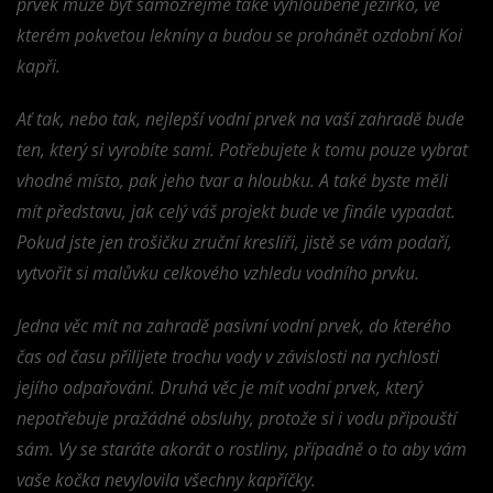
prvek může být samozřejmě také vyhloubené jezírko, ve
kterém pokvetou lekníny a budou se prohánět ozdobní Koi
kapři.
Ať tak, nebo tak, nejlepší vodní prvek na vaší zahradě bude
ten, který si vyrobíte sami. Potřebujete k tomu pouze vybrat
vhodné místo, pak jeho tvar a hloubku. A také byste měli
mít představu, jak celý váš projekt bude ve finále vypadat.
Pokud jste jen trošičku zruční kreslíři, jistě se vám podaří,
vytvořit si malůvku celkového vzhledu vodního prvku.
Jedna věc mít na zahradě pasivní vodní prvek, do kterého
čas od času přilijete trochu vody v závislosti na rychlosti
jejího odpařování. Druhá věc je mít vodní prvek, který
nepotřebuje pražádné obsluhy, protože si i vodu připouští
sám. Vy se staráte akorát o rostliny, případně o to aby vám
vaše kočka nevylovila všechny kapříčky.