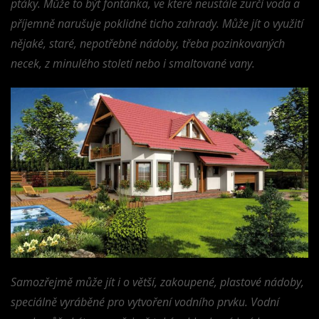
ptáky. Může to být fontánka, ve které neustále zurčí voda a
příjemně narušuje poklidné ticho zahrady. Může jít o využití
nějaké, staré, nepotřebné nádoby, třeba pozinkovaných
necek, z minulého století nebo i smaltované vany.
Samozřejmě může jít i o větší, zakoupené, plastové nádoby,
speciálně vyráběné pro vytvoření vodního prvku. Vodní