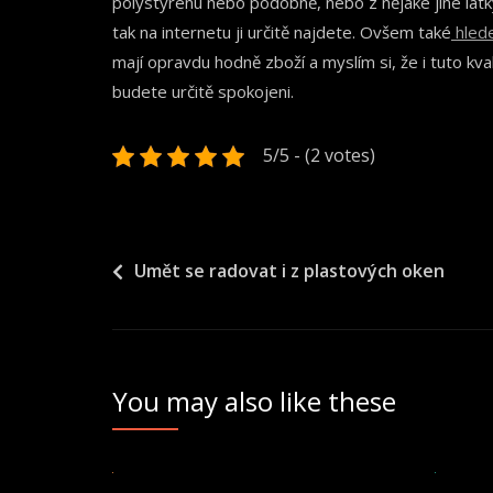
polystyrenu nebo podobně, nebo z nějaké jiné látky. 
tak na internetu ji určitě najdete. Ovšem také
hled
mají opravdu hodně zboží a myslím si, že i tuto kv
budete určitě spokojeni.
5/5 - (2 votes)
Navigace
Umět se radovat i z plastových oken
pro
příspěvek
You may also like these