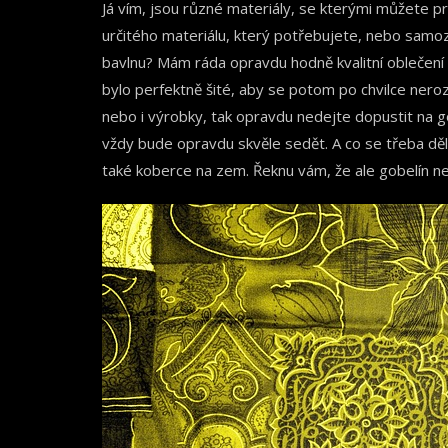
Já vím, jsou různé materiály, se kterými můžete p
určitého materiálu, který potřebujete, nebo samoz
bavlnu? Mám ráda opravdu hodně kvalitní oblečení a 
bylo perfektně šité, aby se potom po chvilce nerozp
nebo i výrobky, tak opravdu nedejte dopustit na g
vždy bude opravdu skvěle sedět. A co se třeba dělá
také koberce na zem. Řeknu vám, že ale gobelín ne