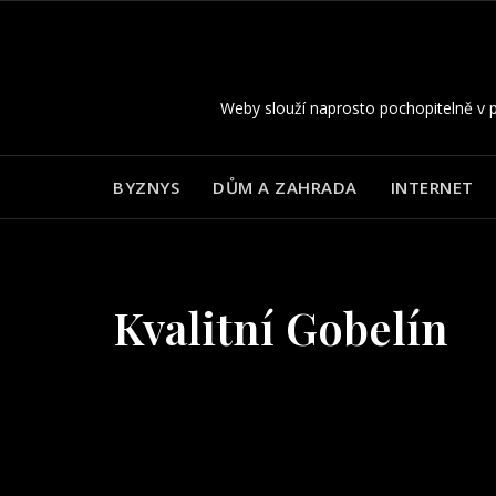
Skip
to
content
Weby slouží naprosto pochopitelně v p
BYZNYS
DŮM A ZAHRADA
INTERNET
Kvalitní Gobelín