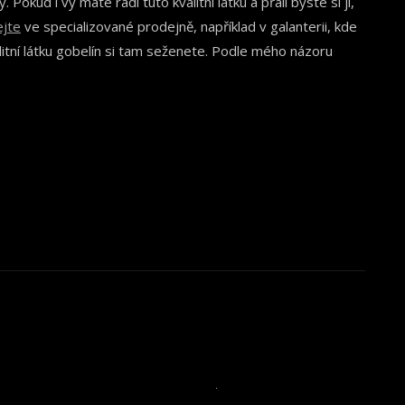
Pokud i vy máte rádi tuto kvalitní látku a přáli byste si ji,
ejte
ve specializované prodejně, například v galanterii, kde
alitní látku gobelín si tam seženete. Podle mého názoru