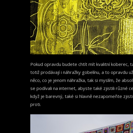
Pokud opravdu budete chtít mít kvalitní koberec, ta
totiž prodávají i náhražky gobelínu, a to opravdu u
něco, co je jenom náhražka, tak si myslím, že abso
se podívali na internet, abyste také zjistili různé
když je barevný, také si hlavně nezapomeňte zjisti
proti.