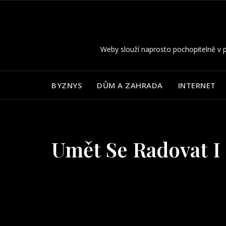
Skip
to
content
Weby slouží naprosto pochopitelně v p
BYZNYS
DŮM A ZAHRADA
INTERNET
Umět Se Radovat I