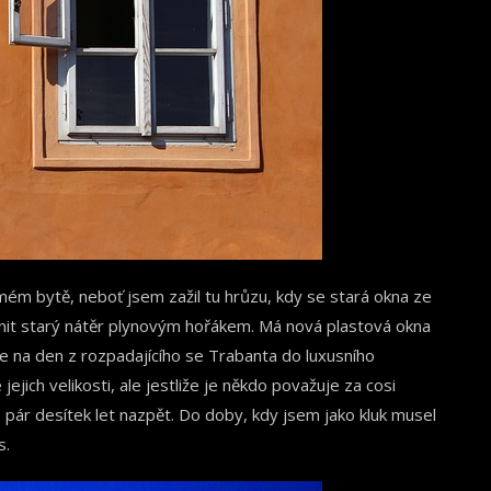
mém bytě, neboť jsem zažil tu hrůzu, kdy se stará okna ze
ranit starý nátěr plynovým hořákem. Má nová plastová okna
 na den z rozpadajícího se Trabanta do luxusního
ejich velikosti, ale jestliže je někdo považuje za cosi
 pár desítek let nazpět. Do doby, kdy jsem jako kluk musel
s.