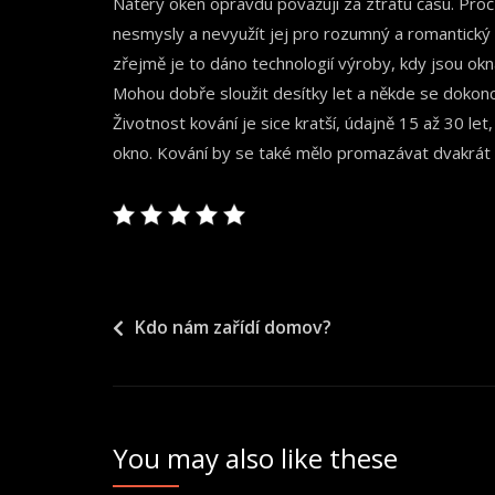
Nátěry oken opravdu považuji za ztrátu času. Proč
nesmysly a nevyužít jej pro rozumný a romantický 
zřejmě je to dáno technologií výroby, kdy jsou okn
Mohou dobře sloužit desítky let a někde se dokonc
Životnost kování je sice kratší, údajně 15 až 30 le
okno. Kování by se také mělo promazávat dvakrát r
Navigace
Kdo nám zařídí domov?
pro
příspěvek
You may also like these