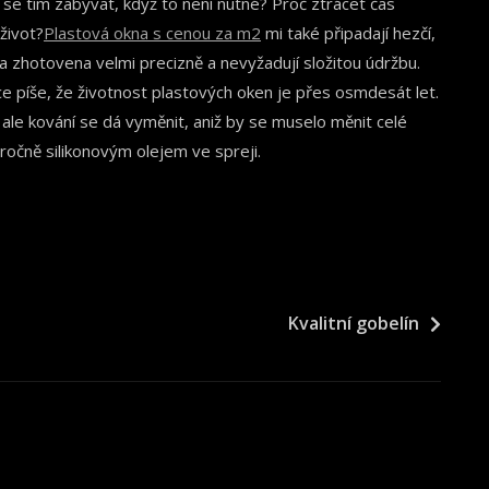
 se tím zabývat, když to není nutné? Proč ztrácet čas
život?
Plastová okna s cenou za m2
mi také připadají hezčí,
a zhotovena velmi precizně a nevyžadují složitou údržbu.
e píše, že životnost plastových oken je přes osmdesát let.
t, ale kování se dá vyměnit, aniž by se muselo měnit celé
očně silikonovým olejem ve spreji.
Kvalitní gobelín