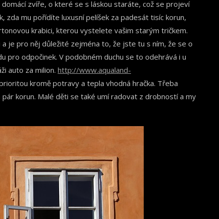
domácí zvíře, o které se s láskou staráte, což se projeví
, zda mu pořídíte luxusní pelíšek za padesát tisíc korun,
tonovou krabici, kterou vystelete vašim starým tričkem.
a je pro něj důležité zejména to, že jste tu s ním, že se o
idu pro odpočinek. V podobném duchu se to odehrává i u
ži auto za milion.
http://www.aqualand-
 prioritou kromě potravy a tepla vhodná hračka. Třeba
pár korun. Malé děti se také umí radovat z drobností a my