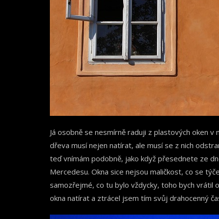
Já osobně se nesmírně raduji z plastových oken v 
dřeva musí nejen natírat, ale musí se z nich odst
teď vnímám podobně, jako když přesednete ze dne
Mercedesu. Okna sice nejsou maličkost, co se týče j
samozřejmé, co tu bylo vždycky, toho bych vrátil o
okna natírat a ztrácel jsem tím svůj drahocenný ča