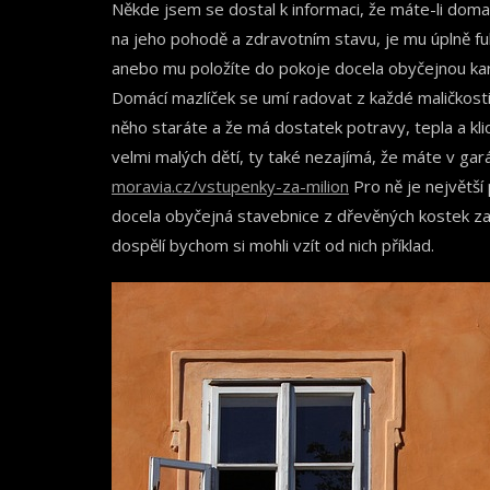
Někde jsem se dostal k informaci, že máte-li doma 
na jeho pohodě a zdravotním stavu, je mu úplně fuk
anebo mu položíte do pokoje docela obyčejnou kar
Domácí mazlíček se umí radovat z každé maličkosti 
něho staráte a že má dostatek potravy, tepla a kl
velmi malých dětí, ty také nezajímá, že máte v gará
moravia.cz/vstupenky-za-milion
Pro ně je největší
docela obyčejná stavebnice z dřevěných kostek za 
dospělí bychom si mohli vzít od nich příklad.