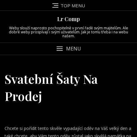
Skip
TOP MENU
to
content
Lr Comp
Weby slouží naprosto pochopitelně v první řadě svým majitelům. Ale
dobré weby prospívají i svým uživatelům. Jak je tomu třeba i na webu
našem.
MENU
Svatební Šaty Na
Prodej
Chcete si pořídit tento skvěle vypadající oděv na Váš velký den a
také chcete, aby Vám tento oděv zůstal jako skvělá památka na