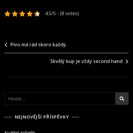
4.5/5 - (8 votes)
Navigace
Pivo má rád skoro každý.
pro
Skvělý kup je vždy second hand
příspěvek
Vyhledávání
NEJNOVĚJŠÍ PŘÍSPĚVKY
Kvalitní gobelín