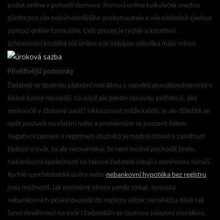
podat online v pohodlí domova. Pomocí online kalkulaček snadno
zjistíte pro vás nejvýhodnějšího poskytovatele a vše následně sjednat
pomocí online formuláře. Celý proces je rychlý a intuitivní.
Schvalování probíhá též online a je otázkou několika málo minut.
Přívětivější podmínky
Žadatelé se špatnou platební morálkou s největší pravděpodobností v
žádné bance neuspějí. Co když ale peníze opravdu potřebují, aby
neskončili v dluhové pasti? Uklouznout může každý, je ale důležité se
opět postavit na vlastní nohy a problémům se postavit čelem.
Negativní záznam v registrech dlužníků je možná důvod k zamítnutí
žádosti o úvěr, to ale neznamená, že není možné pochodit jinde.
Nebankovní společnosti na takové žadatele čekají s otevřenou náručí.
Rychlé spotřebitelské úvěry nebo
nebankovní hypotéka bez registru
jsou možnosti, jak potřebný obnos peněz získat. Spousta
nebankovních poskytovatelů do registru vůbec nenahlíží a dává tak
šanci dosáhnout na úvěr i žadatelům se špatnou platební morálkou.