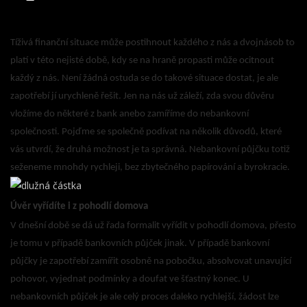
Tíživá finanční situace může postihnout každého z nás a dvojnásob to
platí v této nejisté době, kdy se na hraně propasti může ocitnout
každý z nás. Není žádná ostuda se do takové situace dostat, je ale
zapotřebí jí urychleně řešit. Jen na nás už záleží, zda svou důvěru
vložíme do některé z bank anebo zamíříme do nebankovní
společnosti. Pojďme se společně podívat na několik důvodů, které
vás utvrdí, že druhá možnost je ta správná. Nebankovní půjčku totiž
seženeme mnohdy rychleji, bez zbytečného papírování a byrokracie.
Úvěr vyřídíte i z pohodlí domova
V dnešní době se dá už řada formalit vyřídit v pohodlí domova, přesto
je tomu v případě bankovních půjček jinak. V případě bankovní
půjčky je zapotřebí zamířit osobně na pobočku, absolvovat unavující
pohovor, vyjednat podmínky a doufat ve šťastný konec. U
nebankovních půjček je ale celý proces daleko rychlejší, žádost lze