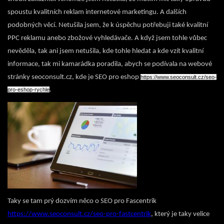
spoustu kvalitních reklam internetové marketingu. A dalších
podobných věcí. Netušila jsem, že k úspěchu potřebuji také kvalitní
PPC reklamu anebo zbožové vyhledávače. A když jsem tohle vůbec
nevěděla, tak ani jsem netušila, kde tohle hledat a kde vzít kvalitní
informace, tak mi kamarádka poradila, abych se podívala na webové
stránky seoconsult.cz, kde je SEO pro eshop
https://www.seoconsult.cz/seo-
.
pro-eshop-rychle
Taky se tam prý dozvím něco o SEO pro Fascentrik
https://www.seoconsult.cz/seo-pro-fastcentrik
, který je taky velice