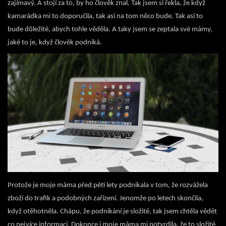
zajímavý. A stojí za to, by ho člověk znal. Tak jsem si řekla, že když
kamarádka mi to doporučila, tak asi na tom něco bude. Tak asi to
bude důležité, abych tohle věděla. A taky jsem se zeptala své mámy,
jaké to je, když člověk podniká.
Protože je moje máma před pěti lety podnikala v tom, že rozvážela
zboží do trafik a podobných zařízení. Jenomže po letech skončila,
když otěhotněla. Chápu, že podnikání je složité, tak jsem chtěla vědět
co nejvíce informací. Dokonce i moje máma mi potvrdila, že to složité