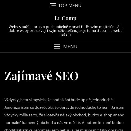
Skip
TOP MENU
to
content
Lr Comp
Weby slouží naprosto pochopitelně v první řadě svým majitelům. Ale
dobré weby prospívají i svým uživatelům. Jak je tomu třeba i na webu
našem.
MENU
Zajímavé SEO
Vždycky jsem si myslela, že podnikání bude úplně jednoduché.
Jenomže jsem se dozvěděla, že opravdu jednoduché to není. Já jsem
vždycky měla za to, že si otevřu nějaký obchod, buďto e-shop anebo
normálně kamenný obchod u nás ve městě. A potom ke mně budou
chodit zákazníci. Jenomže jsem netušila, že musím mít taky opravdu