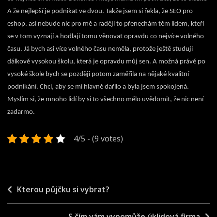
A že nejlepší je podnikat ve dvou. Takže jsem si řekla, že SEO pro
eshop. asi nebude nic pro mě a raději to přenechám těm lidem, kteří
se v tom vyznají a hodlají tomu věnovat opravdu co nejvíce volného
času. Já bych asi více volného času neměla, protože ještě studuji
dálkově vysokou školu, která je opravdu můj sen. A možná právě po
vysoké škole bych se později potom zaměřila na nějaké kvalitní
podnikání. Chci, aby se mi hlavně dařilo a byla jsem spokojená.
Myslím si, že mnoho lidí by si to všechno mělo uvědomit, že nic není
zadarmo.
4/5 - (9 votes)
Navigace
Kterou půjčku si vybrat?
pro
S čím vám vypomůže úklidová firma